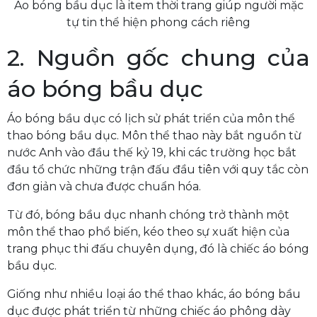
Áo bóng bầu dục là item thời trang giúp người mặc
tự tin thể hiện phong cách riêng
2. Nguồn gốc chung của
áo bóng bầu dục
Áo bóng bầu dục có lịch sử phát triển của môn thể
thao bóng bầu dục. Môn thể thao này bắt nguồn từ
nước Anh vào đầu thế kỷ 19, khi các trường học bắt
đầu tổ chức những trận đấu đầu tiên với quy tắc còn
đơn giản và chưa được chuẩn hóa.
Từ đó, bóng bầu dục nhanh chóng trở thành một
môn thể thao phổ biến, kéo theo sự xuất hiện của
trang phục thi đấu chuyên dụng, đó là chiếc áo bóng
bầu dục.
Giống như nhiều loại áo thể thao khác, áo bóng bầu
dục được phát triển từ những chiếc áo phông dày