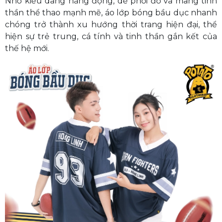
Nhờ kiểu dáng năng động, dễ phối đồ và mang tinh
thần thể thao mạnh mẽ, áo lớp bóng bầu dục nhanh
chóng trở thành xu hướng thời trang hiện đại, thể
hiện sự trẻ trung, cá tính và tinh thần gắn kết của
thế hệ mới.