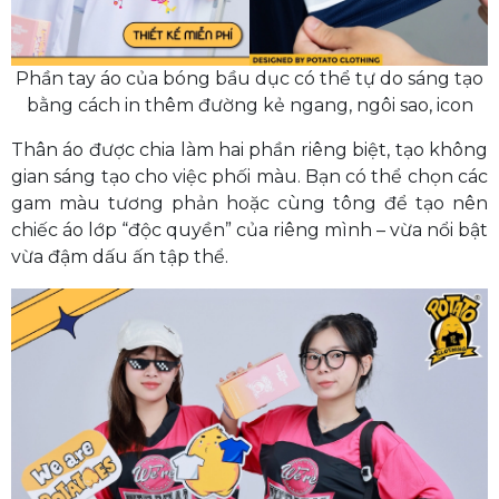
Phần tay áo của bóng bầu dục có thể tự do sáng tạo
bằng cách in thêm đường kẻ ngang, ngôi sao, icon
Thân áo được chia làm hai phần riêng biệt, tạo không
gian sáng tạo cho việc phối màu. Bạn có thể chọn các
gam màu tương phản hoặc cùng tông để tạo nên
chiếc áo lớp “độc quyền” của riêng mình – vừa nổi bật
vừa đậm dấu ấn tập thể.