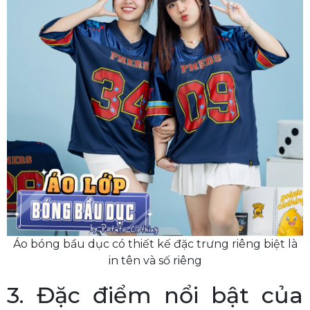
Áo bóng bầu dục có thiết kế đặc trưng riêng biệt là
in tên và số riêng
3. Đặc điểm nổi bật của