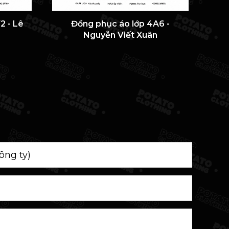
2 - Lê
Đồng phục áo lớp 4A6 -
ÁO 
Nguyễn Viết Xuân