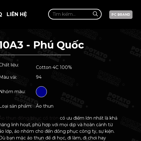
Q
LIÊN HỆ
PC BRAND
10A3 - Phú Quốc
Chất liệu:
Cotton 4C 100%
Màu vải:
94
Nhóm màu:
Loại sản phẩm:
Áo thun
Áo thun đồng phục cổ tròn
có ưu điểm lớn nhất là khả
năng linh hoạt, phù hợp với mọi dịp và hoàn cảnh từ
áo lớp, áo nhóm cho đến đồng phục công ty, sự kiện.
Dù bạn mặc áo thun để đi học, đi làm, đi chơi hay