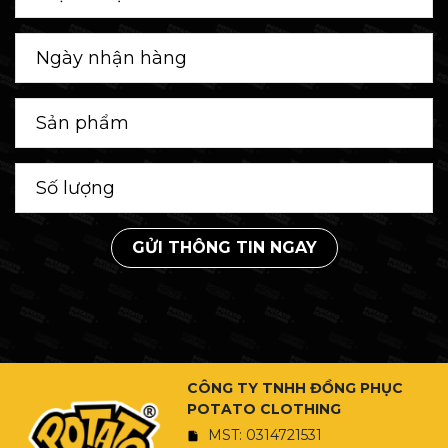
GỬI THÔNG TIN NGAY
CÔNG TY TNHH ĐỒNG PHỤC
POTATO CLOTHING
MST: 0314721531