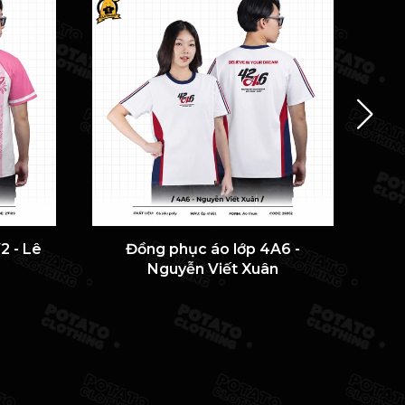
2 - Lê
Đồng phục áo lớp 4A6 -
ÁO 
Nguyễn Viết Xuân