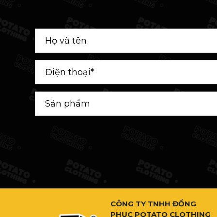
CÔNG TY TNHH ĐỒNG
PHỤC POTATO CLOTHING