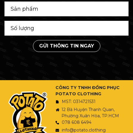
GỬI THÔNG TIN NGAY
CÔNG TY TNHH ĐỒNG PHỤC
POTATO CLOTHING
MST: 0314721531
12 Bà Huyện Thanh Quan,
Phường Xuân Hòa, TP.HCM
078 608 6494
info@potato.clothing