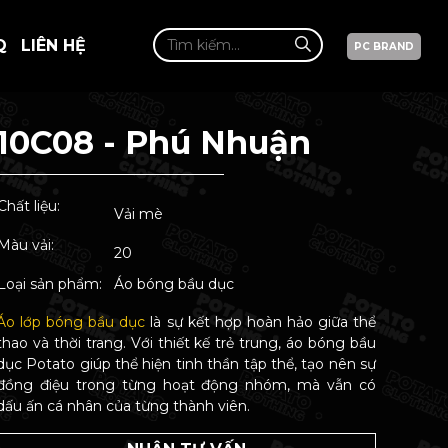
Q
LIÊN HỆ
PC BRAND
10C08 - Phú Nhuận
Chất liệu:
Vải mè
Màu vải:
20
Loại sản phẩm:
Áo bóng bầu dục
Áo lớp bóng bầu dục
là sự kết hợp hoàn hảo giữa thể
thao và thời trang. Với thiết kế trẻ trung, áo bóng bầu
dục Potato giúp thể hiện tinh thần tập thể, tạo nên sự
đồng điệu trong từng hoạt động nhóm, mà vẫn có
dấu ấn cá nhân của từng thành viên.