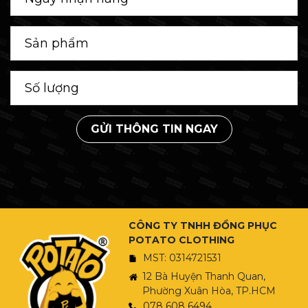
GỬI THÔNG TIN NGAY
CÔNG TY TNHH ĐỒNG PHỤC
POTATO CLOTHING
MST: 0314721531
12 Bà Huyện Thanh Quan,
Phường Xuân Hòa, TP.HCM
078 608 6494