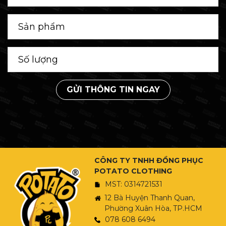
GỬI THÔNG TIN NGAY
CÔNG TY TNHH ĐỒNG PHỤC
POTATO CLOTHING
MST: 0314721531
12 Bà Huyện Thanh Quan,
Phường Xuân Hòa, TP.HCM
078 608 6494