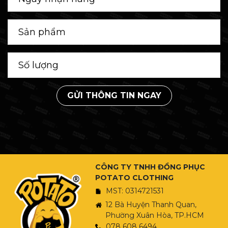
GỬI THÔNG TIN NGAY
CÔNG TY TNHH ĐỒNG PHỤC
POTATO CLOTHING
MST: 0314721531
12 Bà Huyện Thanh Quan,
Phường Xuân Hòa, TP.HCM
078 608 6494