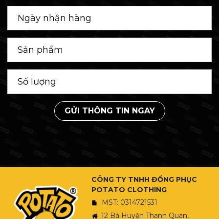
GỬI THÔNG TIN NGAY
CÔNG TY TNHH ĐỒNG PHỤC
POTATO CLOTHING
MST: 0314721531
12 Bà Huyện Thanh Quan,