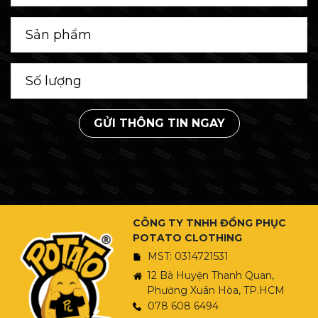
GỬI THÔNG TIN NGAY
CÔNG TY TNHH ĐỒNG PHỤC
POTATO CLOTHING
MST: 0314721531
12 Bà Huyện Thanh Quan,
Phường Xuân Hòa, TP.HCM
078 608 6494