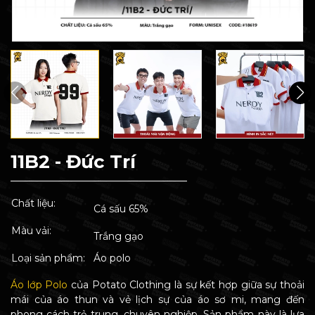
11B2 - Đức Trí
Chất liệu:
Cá sấu 65%
Màu vải:
Trắng gạo
Loại sản phẩm:
Áo polo
Áo lớp Polo
của Potato Clothing là sự kết hợp giữa sự thoải
mái của áo thun và vẻ lịch sự của áo sơ mi, mang đến
phong cách trẻ trung, chuyên nghiệp. Sản phẩm này là lựa