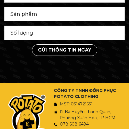
GỬI THÔNG TIN NGAY
CÔNG TY TNHH ĐỒNG PHỤC
POTATO CLOTHING
MST: 0314721531
12 Bà Huyện Thanh Quan,
Phường Xuân Hòa, TP.HCM
078 608 6494