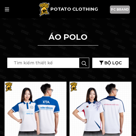
POTATO CLOTHING
PC BRAND
ÁO POLO
BỘ LỌC