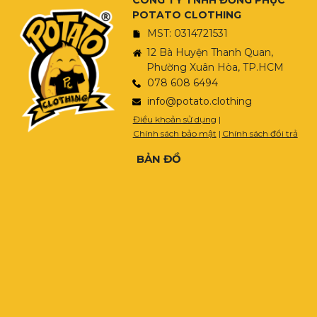
CÔNG TY TNHH ĐỒNG PHỤC
POTATO CLOTHING
MST: 0314721531
12 Bà Huyện Thanh Quan,
Phường Xuân Hòa, TP.HCM
078 608 6494
info@potato.clothing
Điều khoản sử dụng
|
Chính sách bảo mật
|
Chính sách đổi trả
BẢN ĐỒ