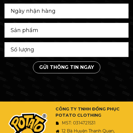
GỬI THÔNG TIN NGAY
CÔNG TY TNHH ĐỒNG PHỤC
POTATO CLOTHING
MST: 0314721531
12 Bà Huyện Thanh Quan,