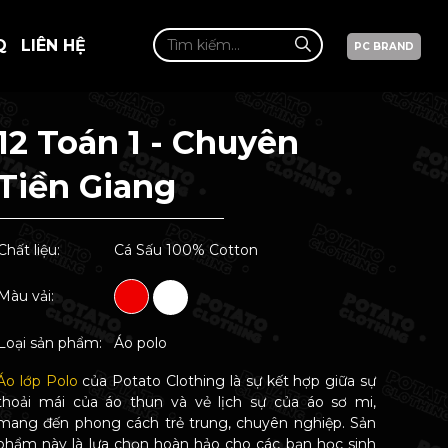
Q
LIÊN HỆ
PC BRAND
12 Toán 1 - Chuyên
Tiền Giang
Chất liệu:
Cá Sấu 100% Cotton
Màu vải:
Loại sản phẩm:
Áo polo
Áo lớp Polo
của Potato Clothing là sự kết hợp giữa sự
thoải mái của áo thun và vẻ lịch sự của áo sơ mi,
mang đến phong cách trẻ trung, chuyên nghiệp. Sản
phẩm này là lựa chọn hoàn hảo cho các bạn học sinh