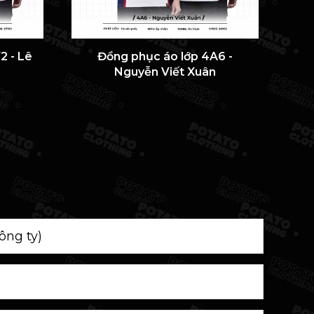
2 - Lê
Đồng phục áo lớp 4A6 -
ÁO 
Nguyễn Viết Xuân