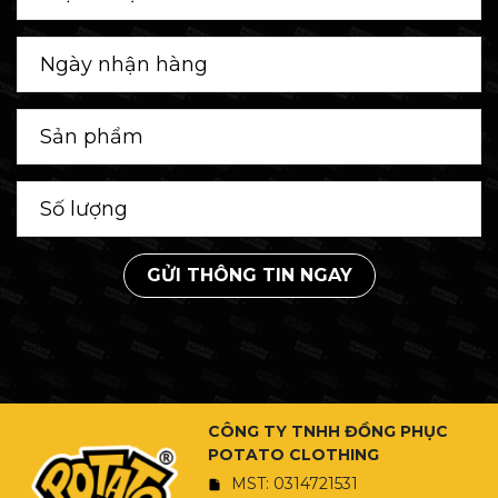
GỬI THÔNG TIN NGAY
CÔNG TY TNHH ĐỒNG PHỤC
POTATO CLOTHING
MST: 0314721531