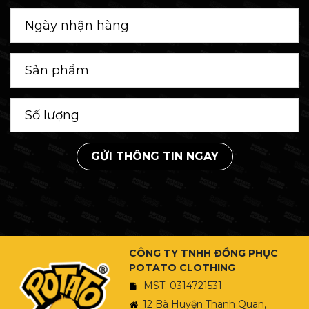
GỬI THÔNG TIN NGAY
CÔNG TY TNHH ĐỒNG PHỤC
POTATO CLOTHING
MST: 0314721531
12 Bà Huyện Thanh Quan,