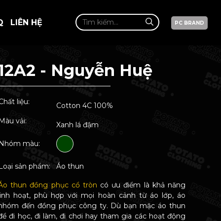
Q
LIÊN HỆ
PC BRAND
12A2 - Nguyễn Huệ
Chất liệu:
Cotton 4C 100%
Màu vải:
Xanh lá đậm
Nhóm màu:
Loại sản phẩm:
Áo thun
Áo thun đồng phục cổ tròn
có ưu điểm là khả năng
linh hoạt, phù hợp với mọi hoàn cảnh từ áo lớp, áo
nhóm đến đồng phục công ty. Dù bạn mặc áo thun
để đi học, đi làm, đi chơi hay tham gia các hoạt động