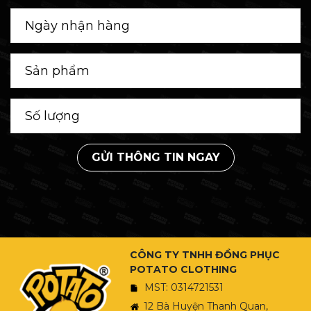
GỬI THÔNG TIN NGAY
CÔNG TY TNHH ĐỒNG PHỤC
POTATO CLOTHING
MST: 0314721531
12 Bà Huyện Thanh Quan,