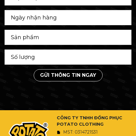
GỬI THÔNG TIN NGAY
CÔNG TY TNHH ĐỒNG PHỤC
POTATO CLOTHING
MST: 0314721531