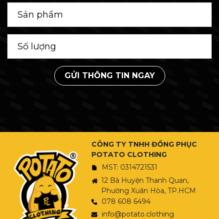
GỬI THÔNG TIN NGAY
CÔNG TY TNHH ĐỒNG PHỤC
POTATO CLOTHING
MST: 0314721531
12 Bà Huyện Thanh Quan,
Phường Xuân Hòa, TP.HCM
078 608 6494
info@potato.clothing