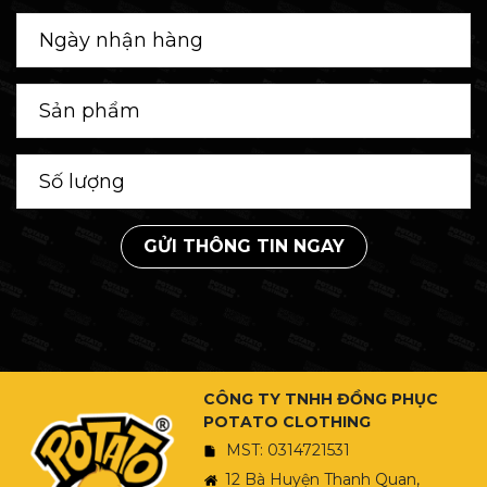
GỬI THÔNG TIN NGAY
CÔNG TY TNHH ĐỒNG PHỤC
POTATO CLOTHING
MST: 0314721531
12 Bà Huyện Thanh Quan,