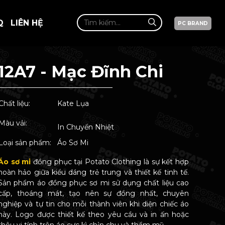
Q
LIÊN HỆ
PC BRAND
12A7 - Mạc Đĩnh Chi
Chất liệu:
Kate Lụa
Màu vải:
In Chuyển Nhiệt
Loại sản phẩm:
Áo Sơ Mi
Áo sơ mi
đồng phục tại Potato Clothing là sự kết hợp
hoàn hảo giữa kiểu dáng trẻ trung và thiết kế tinh tế.
Sản phẩm áo đồng phục sơ mi sử dụng chất liệu cao
cấp, thoáng mát, tạo nên sự đồng nhất, chuyên
nghiệp và tự tin cho mỗi thành viên khi diện chiếc áo
này. Logo được thiết kế theo yêu cầu và in ấn hoặc