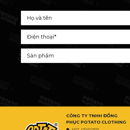
CÔNG TY TNHH ĐỒNG
PHỤC POTATO CLOTHING
MST: 0314721531