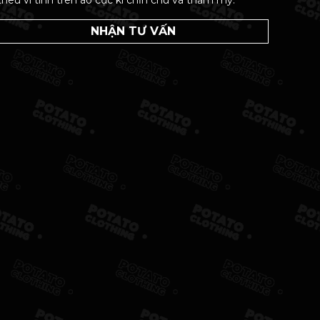
thêu vi tính trên áo cực kì chỉn chu và thẩm mỹ.
NHẬN TƯ VẤN