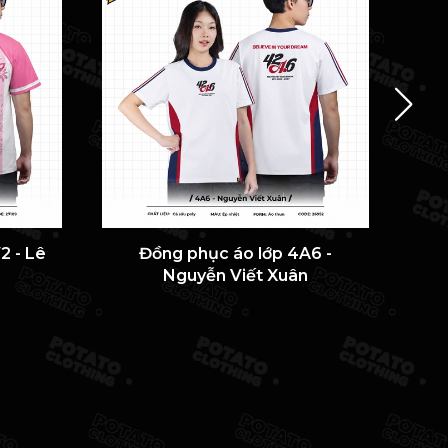
2 - Lê
Đồng phục áo lớp 4A6 -
ÁO 
Nguyễn Viết Xuân