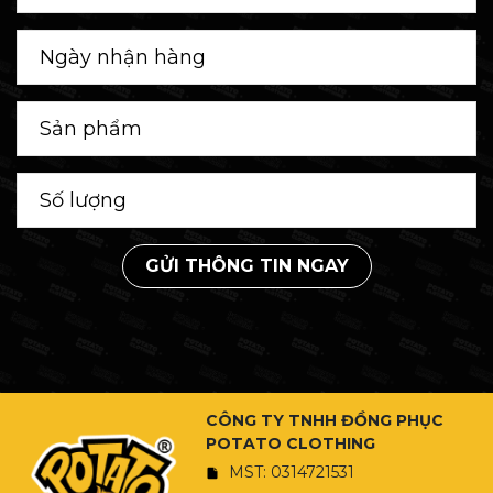
GỬI THÔNG TIN NGAY
CÔNG TY TNHH ĐỒNG PHỤC
POTATO CLOTHING
MST: 0314721531