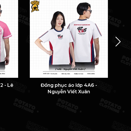
2 - Lê
Đồng phục áo lớp 4A6 -
ÁO 
Nguyễn Viết Xuân