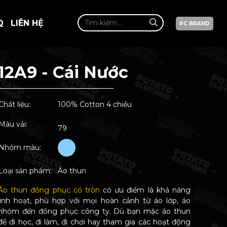
Q
LIÊN HỆ
PC BRAND
12A9 - Cái Nước
Chất liệu:
100% Cotton 4 chiều
Màu vải:
79
Nhóm màu:
Loại sản phẩm:
Áo thun
Áo thun đồng phục cổ tròn
có ưu điểm là khả năng
linh hoạt, phù hợp với mọi hoàn cảnh từ áo lớp, áo
nhóm đến đồng phục công ty. Dù bạn mặc áo thun
để đi học, đi làm, đi chơi hay tham gia các hoạt động