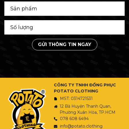
GỬI THÔNG TIN NGAY
CÔNG TY TNHH ĐỒNG PHỤC
POTATO CLOTHING
MST: 0314721531
12 Bà Huyện Thanh Quan,
Phường Xuân Hòa, TP.HCM
078 608 6494
info@potato.clothing