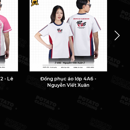
2 - Lê
Đồng phục áo lớp 4A6 -
ÁO 
Nguyễn Viết Xuân