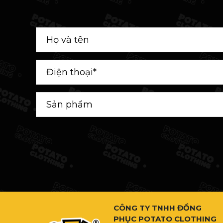
CÔNG TY TNHH ĐỒNG
PHỤC POTATO CLOTHING