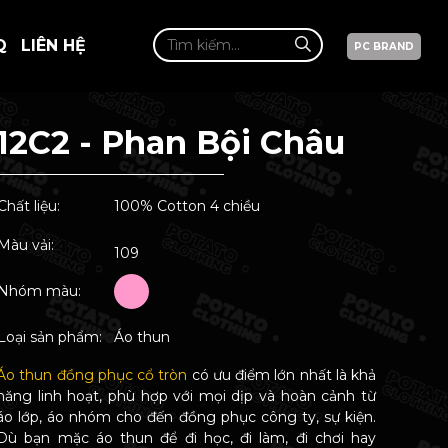
Q
LIÊN HỆ
PC BRAND
12C2 - Phan Bội Châu
Chất liệu:
100% Cotton 4 chiều
Màu vải:
109
Nhóm màu:
Loại sản phẩm:
Áo thun
Áo thun đồng phục cổ tròn
có ưu điểm lớn nhất là khả
năng linh hoạt, phù hợp với mọi dịp và hoàn cảnh từ
áo lớp, áo nhóm cho đến đồng phục công ty, sự kiện.
Dù bạn mặc áo thun để đi học, đi làm, đi chơi hay