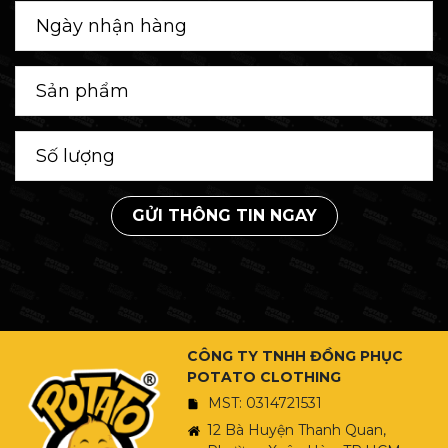
GỬI THÔNG TIN NGAY
CÔNG TY TNHH ĐỒNG PHỤC
POTATO CLOTHING
MST: 0314721531
12 Bà Huyện Thanh Quan,