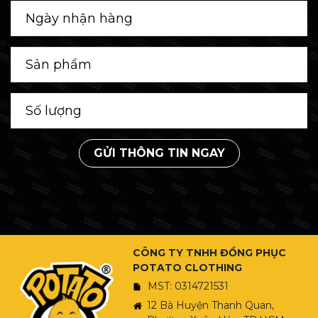
GỬI THÔNG TIN NGAY
CÔNG TY TNHH ĐỒNG PHỤC
POTATO CLOTHING
MST: 0314721531
12 Bà Huyện Thanh Quan,