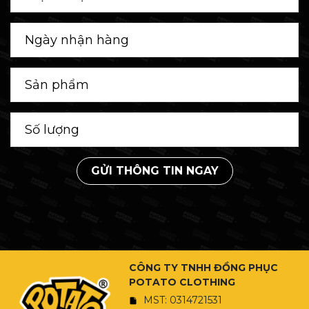
GỬI THÔNG TIN NGAY
CÔNG TY TNHH ĐỒNG PHỤC
POTATO CLOTHING
MST: 0314721531