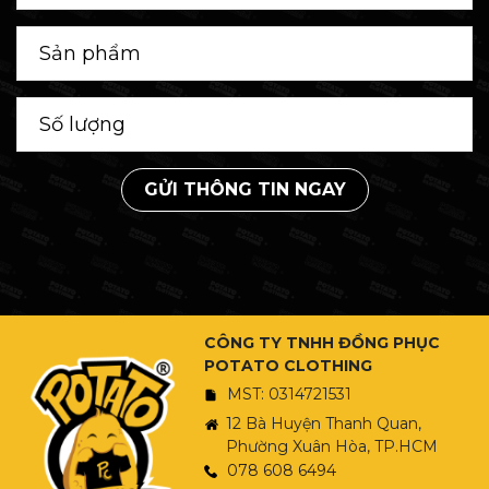
GỬI THÔNG TIN NGAY
CÔNG TY TNHH ĐỒNG PHỤC
POTATO CLOTHING
MST: 0314721531
12 Bà Huyện Thanh Quan,
Phường Xuân Hòa, TP.HCM
078 608 6494