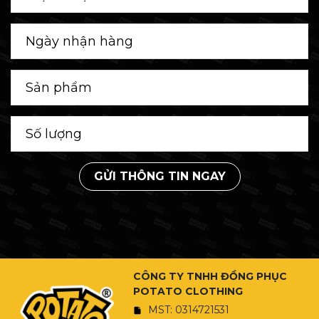
GỬI THÔNG TIN NGAY
CÔNG TY TNHH ĐỒNG PHỤC
POTATO CLOTHING
MST: 0314721531