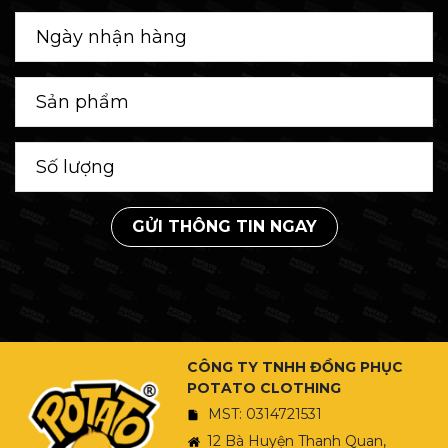
GỬI THÔNG TIN NGAY
CÔNG TY TNHH ĐỒNG PHỤC
POTATO CLOTHING
MST: 0314721531
12 Bà Huyện Thanh Quan,