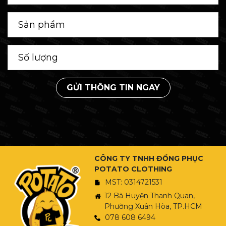
GỬI THÔNG TIN NGAY
CÔNG TY TNHH ĐỒNG PHỤC
POTATO CLOTHING
MST: 0314721531
12 Bà Huyện Thanh Quan,
Phường Xuân Hòa, TP.HCM
078 608 6494