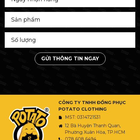
GỬI THÔNG TIN NGAY
CÔNG TY TNHH ĐỒNG PHỤC
POTATO CLOTHING
MST: 0314721531
12 Bà Huyện Thanh Quan,
Phường Xuân Hòa, TP.HCM
078 608 6494