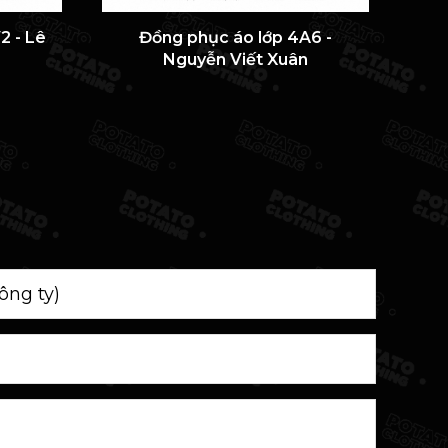
2 - Lê
Đồng phục áo lớp 4A6 -
ÁO 
Nguyễn Viết Xuân