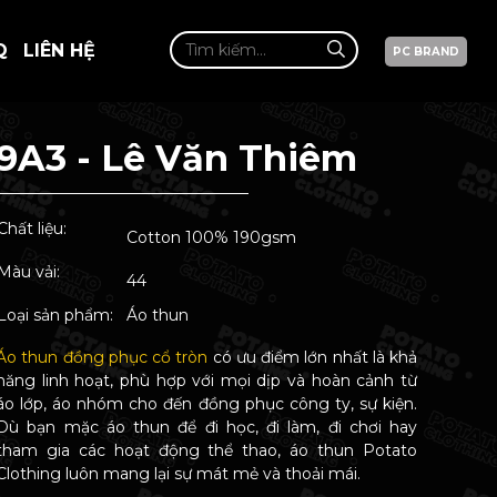
Q
LIÊN HỆ
PC BRAND
9A3 - Lê Văn Thiêm
Chất liệu:
Cotton 100% 190gsm
Màu vải:
44
Loại sản phẩm:
Áo thun
Áo thun đồng phục cổ tròn
có ưu điểm lớn nhất là khả
năng linh hoạt, phù hợp với mọi dịp và hoàn cảnh từ
áo lớp, áo nhóm cho đến đồng phục công ty, sự kiện.
Dù bạn mặc áo thun để đi học, đi làm, đi chơi hay
tham gia các hoạt động thể thao, áo thun Potato
Clothing luôn mang lại sự mát mẻ và thoải mái.