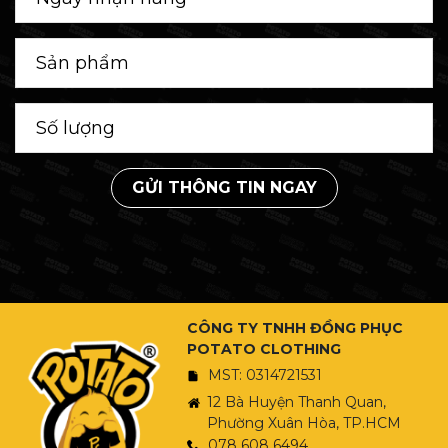
GỬI THÔNG TIN NGAY
CÔNG TY TNHH ĐỒNG PHỤC
POTATO CLOTHING
MST: 0314721531
12 Bà Huyện Thanh Quan,
Phường Xuân Hòa, TP.HCM
078 608 6494