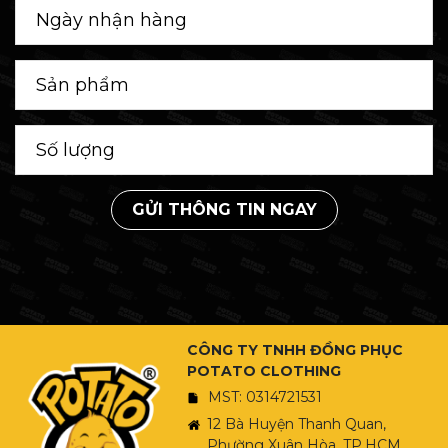
GỬI THÔNG TIN NGAY
CÔNG TY TNHH ĐỒNG PHỤC
POTATO CLOTHING
MST: 0314721531
12 Bà Huyện Thanh Quan,
Phường Xuân Hòa, TP.HCM