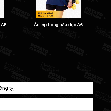
c A8
Áo lớp bóng bầu dục A6