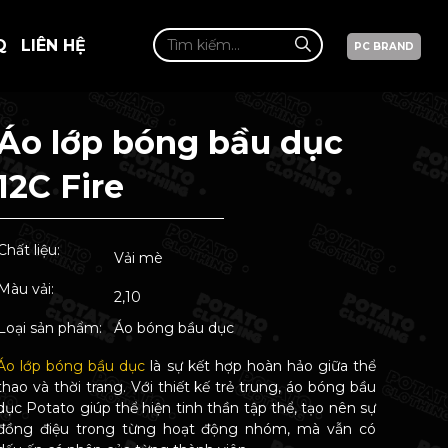
Q
LIÊN HỆ
PC BRAND
Áo lớp bóng bầu dục
12C Fire
Chất liệu:
Vải mè
Màu vải:
2,10
Loại sản phẩm:
Áo bóng bầu dục
Áo lớp bóng bầu dục
là sự kết hợp hoàn hảo giữa thể
thao và thời trang. Với thiết kế trẻ trung, áo bóng bầu
dục Potato giúp thể hiện tinh thần tập thể, tạo nên sự
đồng điệu trong từng hoạt động nhóm, mà vẫn có