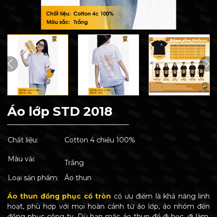
Áo lớp STD 2018
Chất liệu:
Cotton 4 chiều 100%
Màu vải:
Trắng
Loại sản phẩm:
Áo thun
Áo thun đồng phục cổ tròn
có ưu điểm là khả năng linh
hoạt, phù hợp với mọi hoàn cảnh từ áo lớp, áo nhóm đến
đồng phục công ty. Dù bạn mặc áo thun để đi học, đi làm,