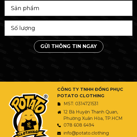
GỬI THÔNG TIN NGAY
CÔNG TY TNHH ĐỒNG PHỤC
POTATO CLOTHING
MST: 0314721531
12 Bà Huyện Thanh Quan,
Phường Xuân Hòa, TP.HCM
078 608 6494
info@potato.clothing