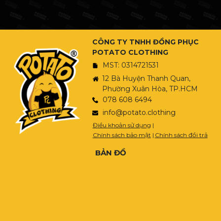
CÔNG TY TNHH ĐỒNG PHỤC
POTATO CLOTHING
MST: 0314721531
12 Bà Huyện Thanh Quan,
Phường Xuân Hòa, TP.HCM
078 608 6494
info@potato.clothing
Điều khoản sử dụng
|
Chính sách bảo mật
|
Chính sách đổi trả
BẢN ĐỒ