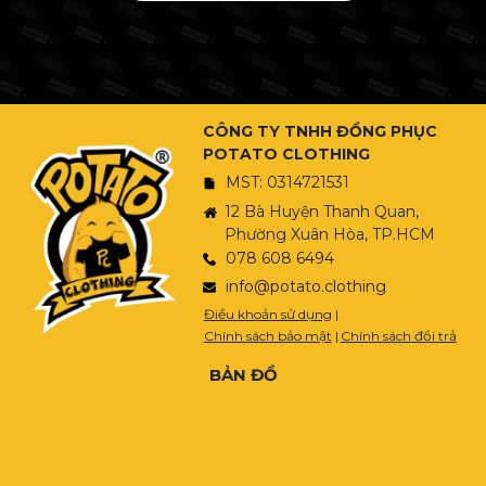
CÔNG TY TNHH ĐỒNG PHỤC
POTATO CLOTHING
MST: 0314721531
12 Bà Huyện Thanh Quan,
Phường Xuân Hòa, TP.HCM
078 608 6494
info@potato.clothing
Điều khoản sử dụng
|
Chính sách bảo mật
|
Chính sách đổi trả
BẢN ĐỒ