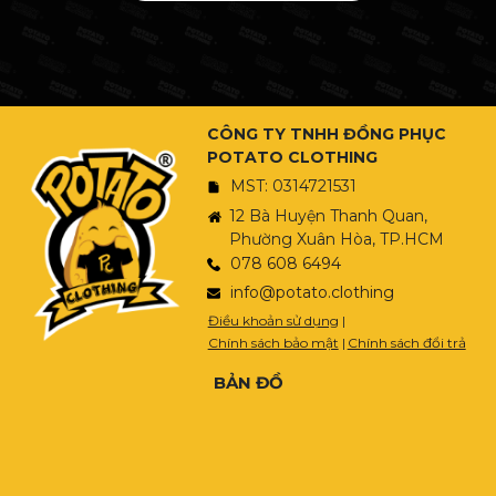
CÔNG TY TNHH ĐỒNG PHỤC
POTATO CLOTHING
MST: 0314721531
12 Bà Huyện Thanh Quan,
Phường Xuân Hòa, TP.HCM
078 608 6494
info@potato.clothing
Điều khoản sử dụng
|
Chính sách bảo mật
|
Chính sách đổi trả
BẢN ĐỒ