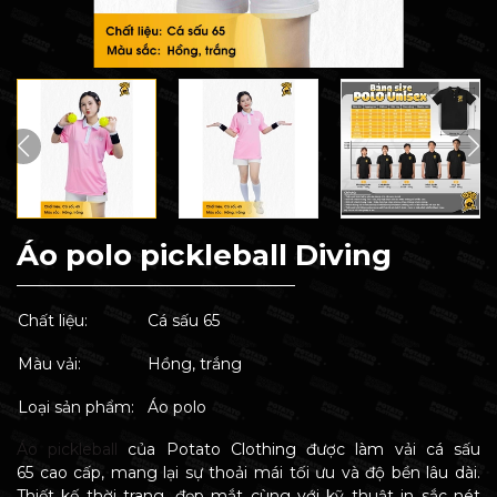
Áo polo pickleball Diving
Chất liệu:
Cá sấu 65
Màu vải:
Hồng, trắng
Loại sản phẩm:
Áo polo
Áo pickleball
của Potato Clothing được làm vải cá sấu
65 cao cấp, mang lại sự thoải mái tối ưu và độ bền lâu dài.
Thiết kế thời trang, đẹp mắt cùng với kỹ thuật in sắc nét