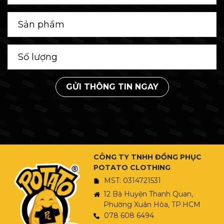
GỬI THÔNG TIN NGAY
CÔNG TY TNHH ĐỒNG PHỤC
POTATO CLOTHING
MST: 0314721531
12 Bà Huyện Thanh Quan,
Phường Xuân Hòa, TP.HCM
078 608 6494