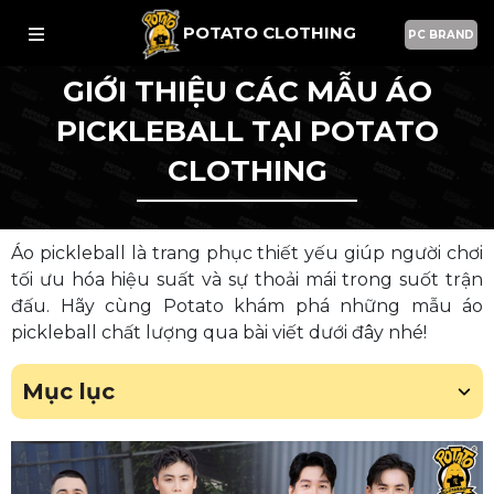
POTATO CLOTHING
PC BRAND
GIỚI THIỆU CÁC MẪU ÁO
PICKLEBALL TẠI POTATO
CLOTHING
Áo pickleball là trang phục thiết yếu giúp người chơi
tối ưu hóa hiệu suất và sự thoải mái trong suốt trận
đấu. Hãy cùng Potato khám phá những mẫu áo
pickleball chất lượng qua bài viết dưới đây nhé!
Mục lục