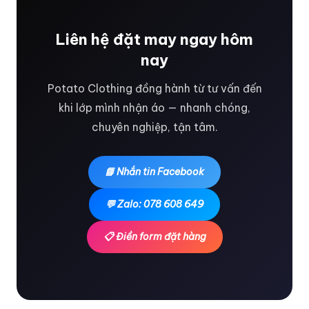
Liên hệ đặt may ngay hôm
nay
Potato Clothing đồng hành từ tư vấn đến
khi lớp mình nhận áo — nhanh chóng,
chuyên nghiệp, tận tâm.
📘 Nhắn tin Facebook
💬 Zalo: 078 608 649
📋 Điền form đặt hàng