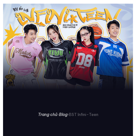
Trang chủ
›
Blog
›
BST Infini-Teen