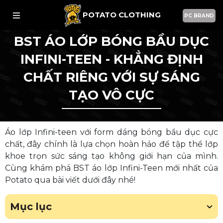
POTATO CLOTHING
PC BRAND
BST ÁO LỚP BÓNG BẦU DỤC
INFINI-TEEN - KHẲNG ĐỊNH
CHẤT RIÊNG VỚI SỰ SÁNG
TẠO VÔ CỰC
Áo lớp Infini-teen với form dáng bóng bầu dục cực
chất, đây chính là lựa chọn hoàn hảo để tập thể lớp
khoe trọn sức sáng tạo không giới hạn của mình.
Cùng khám phá BST áo lớp Infini-Teen mới nhất của
Potato qua bài viết dưới đây nhé!
Mục lục