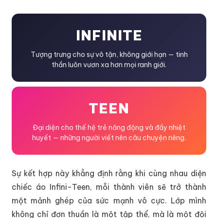
INFINITE
Tượng trưng cho sự vô tận, không giới hạn — tinh
thần luôn vươn xa hơn mọi ranh giới.
TEEN
Đại diện cho thế hệ trẻ năng động và đầy nhiệt
huyết — những người viết nên câu chuyện riêng.
Sự kết hợp này khẳng định rằng khi cùng nhau diện
chiếc áo Infini-Teen, mỗi thành viên sẽ trở thành
một mảnh ghép của sức mạnh vô cực. Lớp mình
không chỉ đơn thuần là một tập thể, mà là một đội