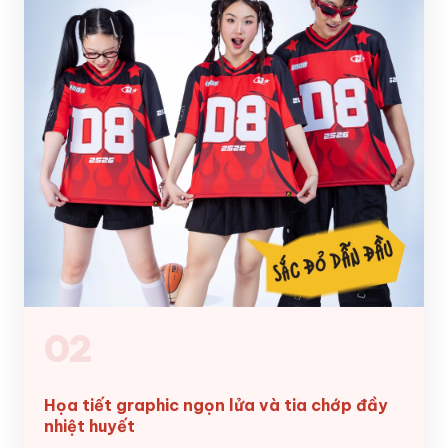
02
Họa tiết graphic ngọn lửa và tia chớp đầy
nhiệt huyết