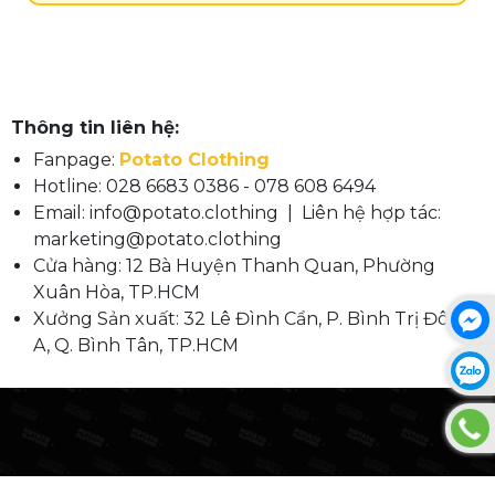
như một ngôi sao đội bóng.
Bạn có thể nhắn tin qua fanpage Facebook
Potato Clothing, Zalo hoặc hotline 078 608 649,
hoặc điền form đặt hàng trực tiếp trên website.
Đặt từ 25 áo trở lên sẽ được miễn phí thiết kế và
Thông tin liên hệ:
freeship toàn quốc.
Fanpage:
Potato Clothing
Hotline: 028 6683 0386 - 078 608 6494
Email: info@potato.clothing | Liên hệ hợp tác:
marketing@potato.clothing
Cửa hàng: 12 Bà Huyện Thanh Quan, Phường
Xuân Hòa, TP.HCM
Xưởng Sản xuất: 32 Lê Đình Cẩn, P. Bình Trị Đông
A, Q. Bình Tân, TP.HCM