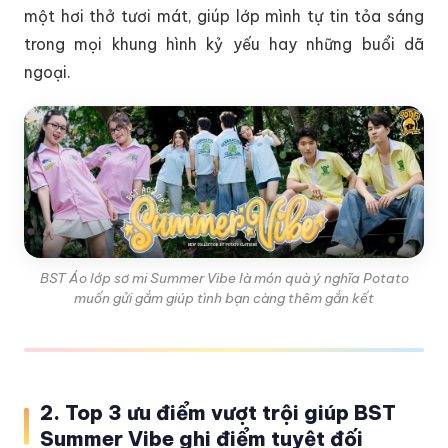
một hơi thở tươi mát, giúp lớp mình tự tin tỏa sáng
trong mọi khung hình kỷ yếu hay những buổi dã
ngoại.
BST Áo lớp sơ mi Summer Vibe là món quà ý nghĩa Potato
muốn gửi gắm giúp tình bạn càng thêm gắn kết
2. Top 3 ưu điểm vượt trội giúp BST
Summer Vibe ghi điểm tuyệt đối