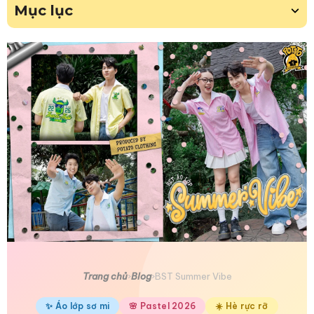
Mục lục
Trang chủ
›
Blog
›
BST Summer Vibe
✨ Áo lớp sơ mi
🌸 Pastel 2026
☀️ Hè rực rỡ