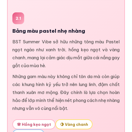
2.1
Bảng màu pastel nhẹ nhàng
BST Summer Vibe sở hữu những tông màu Pastel
ngọt ngào như xanh trời, hồng kẹo ngọt và vàng
chanh, mang lại cảm giác dịu mắt giữa cái nắng gay
gắt của mùa hè.
Những gam màu này không chỉ tôn da mà còn giúp
các khung hình kỷ yếu trở nên lung linh, đậm chất
thanh xuân mơ mộng. Đây chính là lựa chọn hoàn
hảo để lớp mình thể hiện nét phong cách nhẹ nhàng
nhưng vẫn vô cùng nổi bật.
🌸 Hồng kẹo ngọt
🍋 Vàng chanh