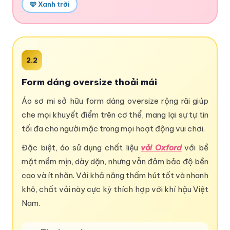
🩵 Xanh trời
2.2
Form dáng oversize thoải mái
Áo sơ mi sở hữu form dáng oversize rộng rãi giúp
che mọi khuyết điểm trên cơ thể, mang lại sự tự tin
tối đa cho người mặc trong mọi hoạt động vui chơi.
Đặc biệt, áo sử dụng chất liệu
vải Oxford
với bề
mặt mềm mịn, dày dặn, nhưng vẫn đảm bảo độ bền
cao và ít nhăn. Với khả năng thấm hút tốt và nhanh
khô, chất vải này cực kỳ thích hợp với khí hậu Việt
Nam.