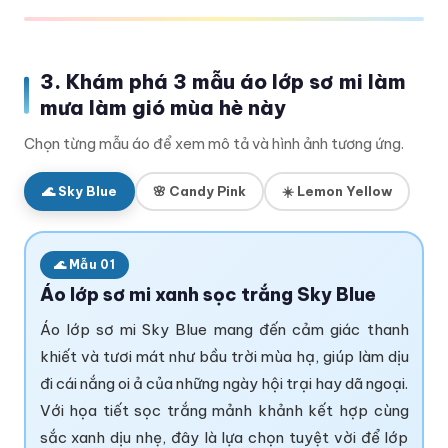
3. Khám phá 3 mẫu áo lớp sơ mi làm
mưa làm gió mùa hè này
Chọn từng mẫu áo để xem mô tả và hình ảnh tương ứng.
🌊 Sky Blue
🌸 Candy Pink
☀️ Lemon Yellow
🌊 Mẫu 01
Áo lớp sơ mi xanh sọc trắng Sky Blue
Áo lớp sơ mi Sky Blue mang đến cảm giác thanh
khiết và tươi mát như bầu trời mùa hạ, giúp làm dịu
đi cái nắng oi ả của những ngày hội trại hay dã ngoại.
Với họa tiết sọc trắng mảnh khảnh kết hợp cùng
sắc xanh dịu nhẹ, đây là lựa chọn tuyệt vời để lớp