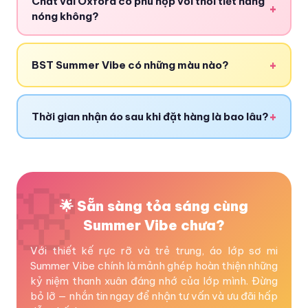
Chất vải Oxford có phù hợp với thời tiết nắng
+
nóng không?
+
BST Summer Vibe có những màu nào?
+
Thời gian nhận áo sau khi đặt hàng là bao lâu?
🌟 Sẵn sàng tỏa sáng cùng
Summer Vibe chưa?
Với thiết kế rực rỡ và trẻ trung, áo lớp sơ mi
Summer Vibe chính là mảnh ghép hoàn thiện những
kỷ niệm thanh xuân đáng nhớ của lớp mình. Đừng
bỏ lỡ — nhắn tin ngay để nhận tư vấn và ưu đãi hấp