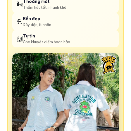
Thoáng mát
🌬️
Thấm hút tốt, nhanh khô
Bền đẹp
💪
Dày dặn, ít nhăn
Tự tin
🙌
Che khuyết điểm hoàn hảo