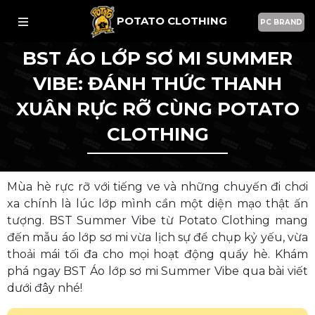
POTATO CLOTHING
PC BRAND
BST ÁO LỚP SƠ MI SUMMER
VIBE: ĐÁNH THỨC THANH
XUÂN RỰC RỠ CÙNG POTATO
CLOTHING
Mùa hè rực rỡ với tiếng ve và những chuyến đi chơi
xa chính là lúc lớp mình cần một diện mạo thật ấn
tượng. BST Summer Vibe từ Potato Clothing mang
đến mẫu áo lớp sơ mi vừa lịch sự để chụp kỷ yếu, vừa
thoải mái tối đa cho mọi hoạt động quẩy hè. Khám
phá ngay BST Áo lớp sơ mi Summer Vibe qua bài viết
dưới đây nhé!