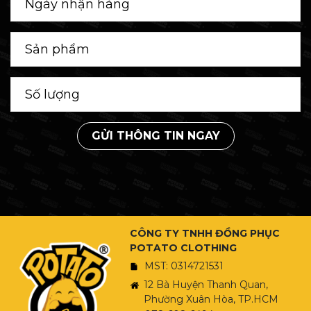
GỬI THÔNG TIN NGAY
CÔNG TY TNHH ĐỒNG PHỤC
POTATO CLOTHING
MST: 0314721531
12 Bà Huyện Thanh Quan,
Phường Xuân Hòa, TP.HCM