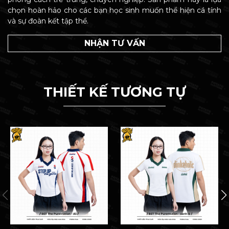
chọn hoàn hảo cho các bạn học sinh muốn thể hiện cá tính
và sự đoàn kết tập thể.
NHẬN TƯ VẤN
THIẾT KẾ TƯƠNG TỰ