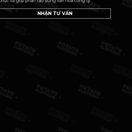
chức và góp phần tạo dựng văn hóa công ty.
NHẬN TƯ VẤN