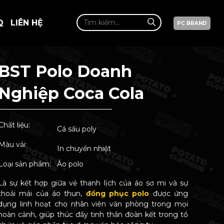
Q
LIÊN HỆ
PC BRAND
BST Polo Doanh
Nghiệp Coca Cola
Chất liệu:
Cá sấu poly
Màu vải:
In chuyển nhiệt
Loại sản phẩm:
Áo polo
Là sự kết hợp giữa vẻ thanh lịch của áo sơ mi và sự
thoải mái của áo thun,
đồng phục polo
được ứng
dụng linh hoạt cho nhân viên văn phòng trong mọi
hoàn cảnh, giúp thúc đẩy tinh thần đoàn kết trong tổ