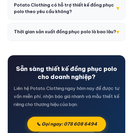
Potato Clothing có hỗ trợ thiết kế đồng phục
▾
polo theo yêu cầu không?
▾
Thời gian sản xuất đồng phục polo là bao lâu?
Sẵn sàng thiết kế đồng phục polo
cho doanh nghiệp?
Liên hệ Potato Clothing ngay hôm nay để được tư
vấn miễn phí, nhận báo giá nhanh và mẫu thiết kế
riêng cho thương hiệu của bạn.
📞 Gọi ngay: 078 608 6494